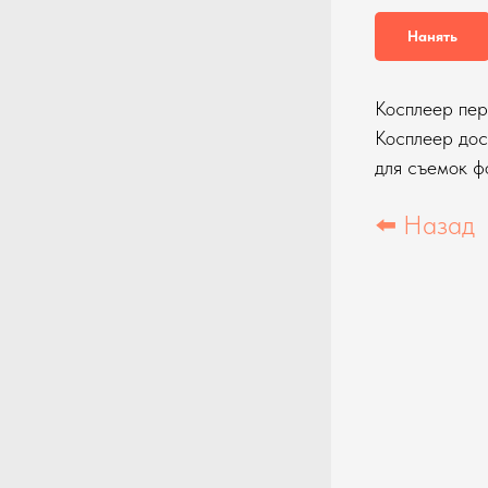
Нанять
Косплеер пе
Косплеер дос
для съемок ф
⬅️ Назад