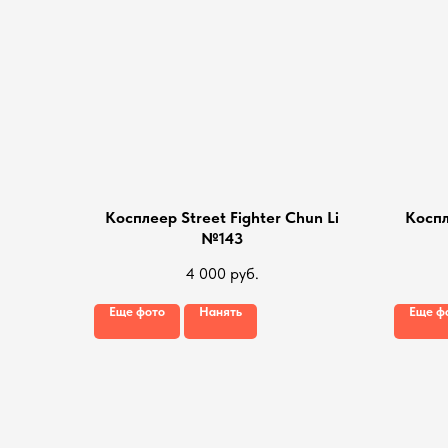
Косплеер Street Fighter Chun Li
Коспл
№143
4 000
руб.
Еще фото
Нанять
Еще ф