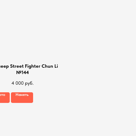
еер Street Fighter Chun Li
№144
4 000
руб.
ото
Нанять